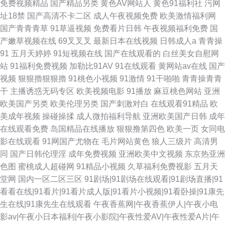
免费视频精品
国产精品另类
黄色AV网站人
黄色91福利社
污网
址18禁
国产高清不卡二区
成人午夜视频免费
欧美激情福利网
国产青青青草
91草逼视频
免费看片日韩
午夜视频福利免费
国
产嫩草视频在线
69叉叉叉
最新日本在线视频
日韩成人a
青青操
91
五月天婷婷
91短视频在线
国产在线观看的
白丝美女自慰网
站
91福利免费视频
加勒比91AV
91在线观看
黄网站av在线
国产
视频
狠狠擼狠狠擼
91桃色小视频
91激情
91干啪啪
青青操青青
干
主播诱惑无码专区
欧美视频电影
91播放
麻豆桃色网站
亚洲
欧美国产另类
欧美伦理另类
国产刺激对白
在线观看91精品
欧
美成年视频
操碰操揉
成人微拍福利导航
亚洲欧美国产日韩
成年
在线观看免费
岛国精品在线播放
狠狠撸第四色
欧美一页
女同电
影在线观看
91网国产尤物在
毛片网站黄色
狼人三级片
高清男
同
国产日韩伦理淫
成年免费视频
亚洲欧美中文视频
东京热亚洲
色图
蜜桃成人超碰网
91精品小视频
久草福利免费视影
五月天
堂网
国内一区二区三区
91剧场|91剧场在线观看|91剧场直播|91
看看在线|91看片|91看片成人版|91看片小视频|91看卧操|91康先
生在线|91康先生在线观看
午夜香蕉网|午夜香蕉伊人|午夜小电
影av|午夜小日本福利|午夜小影院|午夜性爱AV|午夜性爱A片|午