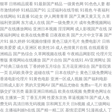
狠草
日韩精品观看
91最新国产精品
一级黄色网
91色色人妻
都
色软件精品99 av人人操人人操 免费看91 91夫妻小视频 国产精品自拍官网
市激情婷婷
91精品国产91
云涩福利在线导航
91视色
午夜福利
在线网站
91直播
91处女
伊人网青青草
国产又爽又黄又无
久草
日韩一级免费观看 97中文免费观看 久草资源色 91探花超碰 久草资源福利 亚
福利资源网
东方成人在线
国产一级免费大片
成年免费视频网站
国产在线播放网站
亚洲日本视频
淫淫网网
成人影视国产在线
深
洲国产天天综合 成人性视频 青青操逼 91免费视频资源 黄色三级AV 天天弄
夜福利网址
欧美在线免费看
日夜夜欧美
国产大片中文字幕
国产
片91
操久婷婷
91视频你懂得
黄色三级片毛片
免费电影片
日韩
日日搞 俺去也俺去啦 蜜桃97干 91国精产品视频 九一人人干 超碰91资源 青
欧美爱爱
成人亚洲区
欧美性16
成人色情黄片在线
在线观看亚
洲精品
国产热综合
久草网视频在线看
午夜精品网影院
伦理片完
青草中文娱乐网 91熟女豆花视频 激情午夜福利 微拍91 成人伊人大香蕉 欧洲
整版
黄视网站在线播放
国产片自拍
国产在线91
AV亚洲网址
国
产经典三级在线
丁香婷婷五月综合
五月花亚洲综合
国产影院第
午夜精品 东方四虎影院 日日夜夜国产精品 操少妇小逼综合网 青青操逼网 91
一页
乱码欧美孕交
超碰在线艹
日本在线护士
黄色三级免费网址
香港电影伦理片
91黄色电影
亚洲一区成人视频
国产福利电影
麻豆香蕉 精东视频传媒 一本到高清无码 国产插穴 日韩一及 俺去也黄色图片
日韩成人影片
男的天堂网AV
国产精品尤物在
免费a一毛片
欧美
肠交扩张另类
最新亚洲日韩精品
欧美在线视频
免费黄色网址在
日本久久午夜 操碰公开 青青草VVV 91最新 欧美综合性 AV色福利网 免费操
线
主播第一页
丁香五月网
性爱东京热
草逼视频78
国产成人免
费无码
高清日韩无码视频
宗和网五月天
日b视频
成人三级网站
逼下载 足交网址 韩国牛夜av 91抠逼 加勒比色综合 最新AV地址 后入妹妹 青
在
主播福利姬h在线
国产精一精二区
基情涩涩网
51漫画成人
丁