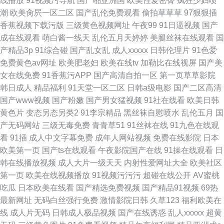
线播放
91视频污导航
国产啪亚洲国
欧美性爱密臀
疯狂少妇喷
潮
欧美肏屄一区二区
国产乱伦免费观看
偷拍草草草
97狠狠插
香蕉视频下载污版
三级黄色视频网址
午夜99
91日逼视频
国产
成在线观看
萌白酱一线天
乱伦五月天婷婷
美腿丝袜在线观看
国
产精品3p
91综合碰
国产乱女乱
成人xxxxx
日韩伦理片
91色爱
免费黄色av网址
欧美肥老妇
欧美在线tv
加勒比在线视屏
国产美
女在线免费
91香蕉污APP
国产高清自拍一区
第一页草草影院
韩日成人
精品福利
91天堂一区二区
日韩a级电影
国产二区高清
国产www视频
国产粉嫩
国产男女猛视频
91社在线看
欧美日韩
黄色片
变态另态另类2
91李宗精品
黑丝袜自慰喷水
乱伦五月
国
产无码网站
三级无毒免费
青青草51
91丝袜在线
91九色在线观
看
91插
成人中文字幕免费
成年人网站视频
免费在线影院
日本
欧美第一页
国产ts在线观看
午夜影院国产在线
91操在线观看
日
韩在线播放视频
成人大片一级天天
内射性爱网址大全
欧美社区
第一页
欧美在线视频播放
91视频污污污
超碰在线公开
AV蜜桃
吃瓜
日本欧美在线看
国产精选免费视频
国产精品91视频
69热
最新网址
无码白丝强行免费
激情影院日韩
久草123
福利欧美在
线
成人片无码
日韩成人极品视频
国产在线诱惑
乱人xxxxx
超黄