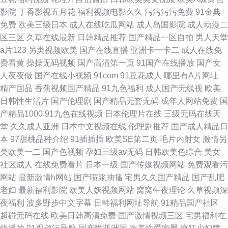
影院
丁香影视五月花
福利视频电影久久
污污污污免费
91金典
免费
欧美三级日本
成人在线吃瓜网站
成人岛国影院
成人动漫二
区三区
久草在线最新
日韩精品推荐
国产精品一区自拍
男人天堂
a片123
另类视频欧美
国产在线直播
亚洲卡一卡二
成人在线免
费看黄
操操无码视频
国产高清第一页
91国产在线播放
国产女
人夜夜做
国产在线小视频
91com
91豆花成人
哪里有A片网址
精产国品
香蕉视频国产精品
91九色福利
成人国产无线视
欧美
日韩性生活片
国产伦理剧
国产精品无套无码
成年人网站免费
国
产精品1000
91九色在线视频
日本伦理片在线
三级无码在线天
堂
久久成人亚洲
日本中文视频在线
伦理剧推荐
国产成人精品日
本
97甜桃品种介绍
91插插插
欧美SE第二页
毛片内射女
激情另
类欧美一二
国产色视频
孕妇三级av无码
日韩欧美色综合
美女
社区成人
在线免费看片
日本一级
国产传媒视频网站
免费观看污
网站
最新激情h网站
国产喷浆抽搐
宅男久久国产精品
国产乱肥
老妇
最新福利影院
欧美人妖视频网站
窝窝午夜理论
久草视频深
夜福利
波多野步中文字幕
日韩福利网址导航
91精品国产社区
超碰无码在线
欧美日韩高清免费
国产激情视频三区
宅男福利在