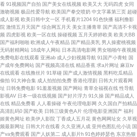
看
91视频国产自拍
国产美女在线视频
欧美又大
无码四虎
女同
91社久久 国产一区av 天美九一 成人福利视频网 欧美性交综合网站 91站视
激吻视频
极品性爱导航
欧美国产拳交喷奶
中文字幕第三页
超碰
成人影视
欧美日韩中文一区
手机看片1204
91色快播
福利撸影
频网 老司机性爱视频 在线看污网站视频 国产色五月婷婷 精品蜜桃9199 a级
院
激情五月天国产
综合网五月天
美女主播青草
国产高清不卡视
频
四虎影视
欧美一区在线
操碰视频
五月天婷婷欧美
欧美大BB
黄卡 萌白酱白虎一线天 在线影院av 青娱乐首页91 69热9 国产3p网 人妖黄
国产福利啪啪
欧洲成人午夜精品
国产精品美乳
男人操蜜桃视频
无码射精网站
18成年人网站
日本高清电影网
男女啪啪午夜视频
色A片 白丝自慰潮睡91 老湿机激情影视 午夜免费体验 玖草资源网站 亚洲97
免费电影在线观看
亚洲ab
成人少妇视频导航
91国产小青蛙
国
产成年免费网站
国产视频高清在线
精品香蕉
求a片网址
麻豆tv
色se 超碰在线搞99 欧美成人日韩中文 91你懂的在线 国产一级视频 三级片
在线观看
在线撸丝片
91草碰
国产成人激情视频
黑料吃瓜精品
偷拍
91大神合集
成人拍拍拍免费
香港伦理剧
日韩大片观看网
免费国产 豆花影视无码黄色 欧洲毛片影院 肏屄彰武 欧美色图中文 91网站免
址
日韩免费电影
91羞羞视频
国产网站
青草全福视在线
性导航
影视AV
日本一级在线视频
国产好片浮力
91久操
国产精品成人
费看 黄网址在线看 天天日批 av在线撸撸 狼友内射日韩无码 亚洲趁人 超碰资
在线
精品免费看
人人看操碰
午夜伦理电影网
久久国自产拍精品
高清乱码0
国产欧美
日韩三级黄色A片
伦理电影亚洲国产
福利
源总站 日韩精品福利网址 成人视频院 亚洲变态制服另类 国产51自拍 五月天
姬黄色网址
欧美伊人影院
丁香成人五月花
黄色网网址女
久草视
频最新网址
日韩大片在线看
久久亚洲人成
亚州色图乱伦小说
国
色色区 超碰91社区 男女爱爱午夜剧场 av天堂网址 蜜臀官网 伊人香乱码 黄
产va免费观看
国产人妖第二
成人影片h
91色婷婷瑟色
东京热狠