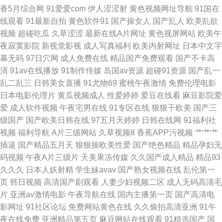
香5月综合网
91爱爱com
伊人涩涩射
黄色视频网址导航
91国在
青操在线观看 91n视频网站 AV综合性爱 超碰人人摸人人干 性爱东京热 一本
线观看
91最新自拍
黄色软件91
国产操女人
国产乱人
欧美乱欲
视频
超碰吃瓜
久草涩涩
最新在线A片网址
黄色视屏网站
欧美午
久操 久久机热精品27 97国产视频在线 欧美黄a 91丝袜网站 美女做爱网站
夜寂寞影院
新视觉影视
成人写真福利
欧美内射网址
日本中文字
幕无码
97日穴网
成人免费在线
精品国产免费观看
国产不卡高
www色情 欧洲操b精品 91无码精品蜜桃 久久精热精品 在线超碰99 国产视频
清
91av在线播放
91制作传媒
岛国av资源
超碰91资源
国产乱一
乱二乱三
日韩美女直播
91尤物69
蜜桃午夜激情
免费伦理电影
福利导航 亚洲涩涩网 久久国产精品区 91传谋免费 久久伊人射 91极品网站
日本电影伦理片
黄瓜视频成人
性爱婷婷
爱豆在线看
麻豆影院爱
爱
成人软件视频
午夜宅男在线
91专区在线
狠狠干欧美
国产三
九九成人自拍 在线国产探花不卡 久草老女合集在线 一本道福利社 另类视频
级国产
国产欧美日韩在线
97五月天婷婷
日韩在线网
91福利社
视频
福利导航
A片三级网站
久草视频8
香蕉APP污视频
艹艹艹
专区
插逼
国产精品五月天
狠狠操欧美性爱
国产绝色精品
精品孕妇无
码视频
午夜A片三级片
天美果冻传媒
久久国产成人精品
精品93
久久久
日本人妖射精
学生妹avav
国产熟女视频在线
乱伦第一
页
韩日视频
高清国产剧观看
人妻少妇视频二区
成人无码高清毛
片
亚洲av激情电影
午夜导航在线
国内主播第一页
国产高清电
影网址
91社区论坛
免费网站黄色在线
久久偷拍高清亚洲
91午
夜在线免费
亚洲精品第五页
麻豆网站在线观看
91精选国产
国