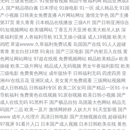
无码
三级黄色图片
91免费看视频
精品午夜福利网
精品亚洲成a
人
国产精品萌白酱
日本理论
91操电影
91一区
成人精品无
91国
产小视频
日韩美女免费直播
A片网站网址
激情文学色
国产主播
第37页
青久青青
日本精品在线播放
三级A片
国产日韩亚洲综合
91短视频网站
欧美骚网站
丁香五月天亚洲
欧美大粗吊人妖
深
夜福利亚洲
人兽福利导航
91叉叉操小骚逼
成人18视频
欧美大
鸡吧
草逼wwww
久草福利免费试看
岛国国产在线
91人人超碰
青青
美女白丝18禁
91肏比
国产三区电影
国产内射后入在线
黄
色网址网站网址
97超在线视
免费视频网站
精品欧美精品v
欧美
操碰
欧美二级片网址
精品成人无码视频
男女午夜福利影院
欧美
三级电影
免费黄色网址
成年版快手
日韩福利无码
四虎四房
亚
洲AV在线豆花
亚洲区成人
美女黄片免费观看
三级网站视频网
成人日韩精品
日韩福利专区
欧美二区女同
国产精品一区91
小x
导航福利
免费黄色在线视频
91原创视频
欧美日韩小视频
国产
成人在线无码
91黑料不
国产极品自拍
岛国最大色网站
精品无
码国产二品
欧美一及片
激情网婷婷
人妖大片
91天堂影视
国产
www
成年人伦理片
高清日韩电影
国产尤物视频在线
超碰福利
97视屏
91看片入口
日本国产成人视频
日本日韩欧美在线
黄色