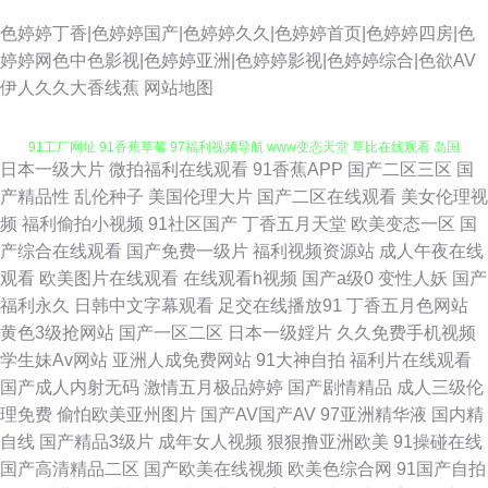
色婷婷丁香|色婷婷国产|色婷婷久久|色婷婷首页|色婷婷四房|色
婷婷网色中色影视|色婷婷亚洲|色婷婷影视|色婷婷综合|色欲AV
伊人久久大香线蕉
网站地图
日本一级大片
微拍福利在线观看
91香蕉APP
国产二区三区
国
69欧美人妖 香蕉网站在线观看 爱豆AV首页 www老司机 97久色主站 91色片
产精品性
乱伦种子
美国伦理大片
国产二区在线观看
美女伦理视
频
福利偷拍小视频
91社区国产
丁香五月天堂
欧美变态一区
国
91工厂网址 91香蕉草莓 97福利视频导航 www变态天堂 草比在线观看 岛国
产综合在线观看
国产免费一级片
福利视频资源站
成人午夜在线
观看
欧美图片在线观看
在线观看h视频
国产a级0
变性人妖
国产
大片在线观看 福利电影偶偶 黄色午夜理论 久久六一二三四 免费拳交群交 欧
福利永久
日韩中文字幕观看
足交在线播放91
丁香五月色网站
黄色3级抢网站
国产一区二区
日本一级婬片
久久免费手机视频
美亚洲综合TV 深夜绯色影院 亚洲人妻丝袜性爱 91次元西瓜 91大神合集在线
学生妹Av网站
亚洲人成免费网站
91大神自拍
福利片在线观看
国产成人内射无码
激情五月极品婷婷
国产剧情精品
成人三级伦
大香蕉久久成网 超碰在线97视4 超碰香蕉 肏屄彰武 豆花精品亚洲 黄色视频
理免费
偷怕欧美亚州图片
国产AV国产AV
97亚洲精华液
国内精
自线
国产精品3级片
成年女人视频
狠狠撸亚洲欧美
91操碰在线
一区二区 老湿影院在线观看 色资源网 肏逼社区 超碰97大香蕉 91爱网国产探
国产高清精品二区
国产欧美在线视频
欧美色综合网
91国产自拍