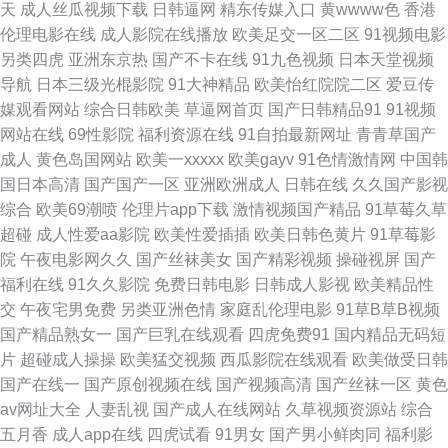
天
成人丝瓜视频下载
日韩逼网
精东传媒入口
黄wwww色
香港
超碰不卡 超碰在线一起 传媒福利导航 丁香香蕉网 大香蕉网伊 美国性福福利
伦理电影在线
成人影院在线播放
欧美足交一区二区
91视频电影
另类四虎
亚洲东京热
国产不卡在线
91九色视频
日本天堂视频
导航 欧美久久综合伊人 青青草导航 日韩黄色网址 亚洲狼人 亚洲伊人网站
导航
日本三级光棍影院
91大神精品
欧美怡红院院二区
爱豆传
媒观看网站
综合日韩欧美
草逼网首页
国产日韩精品91
91视频
91经典视频观看 91在线观看资源 AV天堂福利 超碰96 成人天堂网 红桃伦理
网站在线
69性影院
福利资源在线
91自拍最新网址
青青草国产
成人
黄色岛国网站
欧美一xxxxx
欧美gayv
91色情激情网
中国韩
影院 久久青草av 久久资源总站 欧美性交派对 欧美婷婷综合 人人超超碰 日韩
国日本高清
国产国产一区
亚洲欧洲成人
日韩在线
久久国产影视
综合
欧美69潮喷
伦理片app下载
激情视频国产精品
91草莓久草
精品视频网址 五月综合淫淫网 五月天资源站 无码破解无码破解 婷婷午夜剧
超碰
成人性爱aa影院
欧美性爱插插
欧美日韩色黄片
91草莓影
院
午夜电影网久久
国产丝袜美女
国产精彩视频
操碰视屏
国产
场 四虎怎么播放失败 91久久久 91九色国产 97伊人网 97在线视频亚洲 白丝
福利在线
91久久影院
免费日韩电影
日韩成人影视
欧美精品性
交
午夜宅男免费
另类亚洲色情
家庭乱伦理电影
91草B草B视频
喷水91网站 超碰大香蕉91 肏屄电影天堂 操逼av资源网 操丝袜美腿人妻 含
国产精品熟女一
国产巨乳在线观看
四虎免费91
国内精品无码短
片
超碰成人操操
欧美猛交视频
西瓜影院在线观看
欧美做受日韩
羞草黄影院 久久在6国 亚洲口工视频网址 超碰欧美碰 欧美人妖射精 91夫妻
国产在线一
国产原创视频在线
国产视频高清
国产丝袜一区
黄色
av网址大全
人妻乱视
国产成人在线网站
久草视频资源站
综合
看篇 国产110页浮力 欧州成人一三区 伊人大香蕉黄色 久草在线资源网 亚洲
五月香
成人app在线
四虎试看
91男女
国产男小鲜肉同
福利影