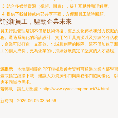
結合多媒體資源（視頻、圖表），提升互動性和理解度。
提供下載鏈接或內部共享平臺，方便新員工隨時回顧。
賦能新員工，驅動企業未來
新員工行動管理培訓不僅是技術傳授，更是文化傳承和潛力挖掘
過程。通過系統化的培訓設計、實用的工具資源以及持續的評估
進，企業可以打造一支高效、忠誠且創新的團隊。這不僅加速了
員工的個人成長，更為企業的可持續發展奠定了堅實的人才基礎
資源提示
：本培訓相關的PPT模板及參考資料可通過企業內部學
平臺或指定鏈接下載，建議人力資源部門與業務部門協同優化，
適應不同崗位需求。
若轉載，請注明出處：http://www.xyacc.cn/product/74.html
新時間：2026-06-05 03:54:56