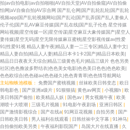
拍|av自拍电影|av自拍啪啪|AV自拍天堂|AV自拍偷窥|AV自拍偷
怕网|aV自偷自拍|AV宗合网
国产乱仑网|国产乱轮乱轮|国产乱轮
视频app|国产乱轮视频网站|国产乱论|国产乱弄|国产乱人妻偷人
伦子伦|国产乱AV麻豆传媒|国产乱在线|国产乱子伦色
星空传媒
网站视频|星空传媒一区|星空传谋|星空麻豆大象传媒国产|星空人
妻传媒|星空无码|星空无限传媒麻豆蜜桃|星空影视传媒av|性爱
91|性爱91视
精品人妻午夜|精品人妻一二三专区|精品人妻中文|
精品人妻自拍|精品人人妻|精品日本卡1卡2国产|精品日本欧美|
精品日日夜夜天天综合|精品三级黄色毛片|精品三级片
色色另类
社区|色色撸波多野结衣|色色美女电影|色色美日色色|色色欧美|
色色欧综合|色色碰av|色色碰久|色色青青草|色色情导航网站
主站蜘蛛池模板：
免费国产蜜桃视频
|
丝袜欧美日韩变态
|
欧日
韩电影色
|
国产亚洲a级片
|
91狠狠搞
|
黄色av网页
|
小视频h
|
欧
美日韩国产偷拍
|
欧美精品人妖
|
国色av
|
男女视频午夜
|
欧美
潮喷十大喷潮
|
三级毛片视频
|
91电影午夜剧场
|
亚洲日韩区
|
国产激情影视综合
|
国产在线a
|
91网豆花视频
|
自拍另类
|
国产
日韩欧美日韩
|
男人福利在线观看
|
日韩丝袜中文字幕
|
91神马
|
自拍偷拍欧美另类
|
午夜福利影院国产
|
岛国大片在线直播
|
久