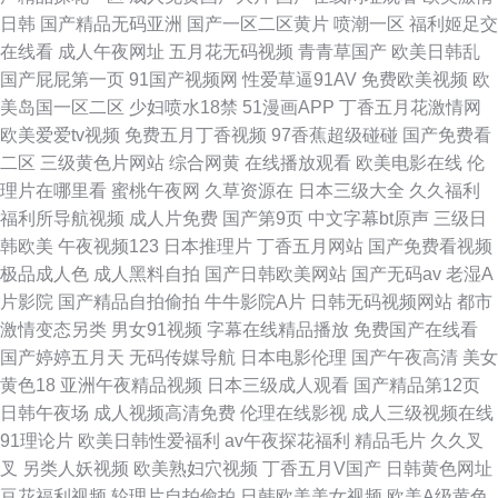
日韩
国产精品无码亚洲
国产一区二区黄片
喷潮一区
福利姬足交
在线看
成人午夜网址
五月花无码视频
青青草国产
欧美日韩乱
国产屁屁第一页
91国产视频网
性爱草逼91AV
免费欧美视频
欧
美岛国一区二区
少妇喷水18禁
51漫画APP
丁香五月花激情网
欧美爱爱tv视频
免费五月丁香视频
97香蕉超级碰碰
国产免费看
二区
三级黄色片网站
综合网黄
在线播放观看
欧美电影在线
伦
理片在哪里看
蜜桃午夜网
久草资源在
日本三级大全
久久福利
福利所导航视频
成人片免费
国产第9页
中文字幕bt原声
三级日
韩欧美
午夜视频123
日本推理片
丁香五月网站
国产免费看视频
极品成人色
成人黑料自拍
国产日韩欧美网站
国产无码av
老湿A
片影院
国产精品自拍偷拍
牛牛影院A片
日韩无码视频网站
都市
激情变态另类
男女91视频
字幕在线精品播放
免费国产在线看
国产婷婷五月天
无码传媒导航
日本电影伦理
国产午夜高清
美女
黄色18
亚洲午夜精品视频
日本三级成人观看
国产精品第12页
日韩午夜场
成人视频高清免费
伦理在线影视
成人三级视频在线
91理论片
欧美日韩性爱福利
av午夜探花福利
精品毛片
久久叉
叉
另类人妖视频
欧美熟妇穴视频
丁香五月V国产
日韩黄色网址
豆花福利视频
轮理片自拍偷拍
日韩欧美美女视频
欧美A级黄色