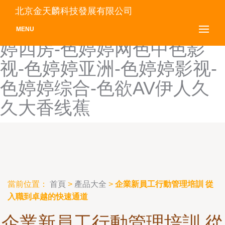
色婷婷丁香-色婷婷国产-色
北京金天麟科技發展有限公司
婷婷久久-色婷婷首页-色婷
MENU
婷四房-色婷婷网色中色影
视-色婷婷亚洲-色婷婷影视-
色婷婷综合-色欲AV伊人久
久大香线蕉
當前位置：
首頁
>
產品大全
>
企業新員工行動管理培訓 從
入職到卓越的快速通道
企業新員工行動管理培訓 從