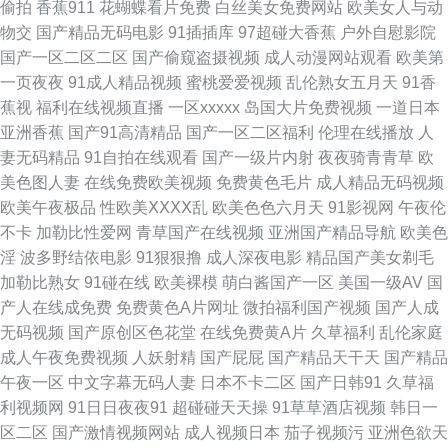
偷拍
香蕉911
花蝴蝶看片免费
白丝美女免费网站
欧美女人与动
花 超碰自拍99 天堂网成人在线 香蕉视频污版 亚洲视频日韩中文 国产AV线
物交
国产精品无码电影
91插插库
97超碰大香蕉
户外自慰影院
国产一区二区二区
国产偷窥盗摄视频
成人动漫网站观看
欧美第
上 久草香蕉95 久操婷婷福利姬 老司机你懂得网站 欧美成人TV一区 欧美一
一页夜夜
91成人精品视频
蜜桃爱爱视频
乱伦熟女五月天
91香
蕉视
福利在线视频直播
一区xxxxx
岛国大片免费视频
一道日本
级二级 欧美中字 欧美精品3 欧美下面网站内射 女同肛交综合网 日韩三级精
亚洲香蕉
国产91高清精品
国产一区二区福利
伦理在线播放
人
妻无码精品
91自拍在线观看
国产一级片内射
夜夜骑青青草
欧
品 深夜福利观看下 色色午夜影院 熟妇丝袜诱惑 天天干精品一区 日日操操操
美色图人妻
在线免费欧美视频
免费黄色毛片
成人精品无码视频
欧美午夜极品
性欧美ⅩⅩⅩⅩ乱
欧美色色六月天
91影视网
午夜伦
日韩福利视频导航 三级片网页 五月婷婷六月花 AV成网址 国产老熟女ass 激
不卡
加勒比性爱网
青草国产在线视频
亚洲国产精品导航
欧美色
淫
波多野结依电影
91狠狠撸
成人深夜电影
精品国产美女剃毛
情小视频91 久草久爱 久草夜福利 欧美sss 日屄导航 97超碰青娱乐 A级超碰
加勒比熟女
91碰在线
欧美裸模
萌白酱国产一区
美国一级AV
国
产人在线成免费
免费黄色A片网址
微拍福利国产视频
国产人成
av网站 成人影片大香蕉 国产精品情侣自拍 韩国OK影院麻豆 欧美特黄AAA
无码视频
国产原创区色花堂
在线免费黄A片
久草福利
乱伦家庭
成人午夜免费视频
人妖射精
国产屁屁
国产精品天干天
国产精品
欧美日韩精品国产 日韩乱子伦 日韩资源网 天天射婷婷操 香蕉污视频下载 在
午夜一区
中文字幕无码人妻
日本不卡二区
国产日韩91
久草福
利视频网
91日日夜夜91
超碰碰天天操
91草草酒店视频
韩日一
线免费小视频 3级片另类 91AV国产精品 中文字幕三级伦理 97午夜啪啪视频
区二区
国产激情视频网站
成人视频日本
茄子视频污
亚洲色欲天