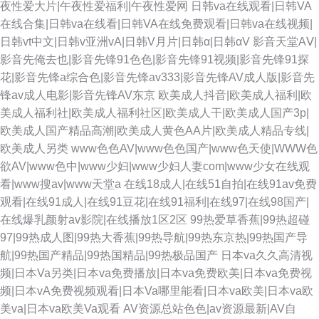
夜性爱大片|午夜性爱福利|午夜性爱网
日韩va在线观看|日韩VA
在线合集|日韩va在线看|日韩VA在线免费观看|日韩va在线视频|
日韩vt中文|日韩v亚洲vA|日韩V月片|日韩α|日韩αV
影音天堂AⅤ|
影音先俺去也|影音先锋91色色|影音先锋91视频|影音先锋91探
花|影音先锋a综合色|影音先锋av333|影音先锋AV成人版|影音先
锋av成人电影|影音先锋AV东京
欧美成人抖音|欧美成人福利|欧
美成人福利社|欧美成人福利社区|欧美成人干|欧美成人国产3p|
欧美成人国产精品高潮|欧美成人黄色AA片|欧美成人精品专线|
欧美成人另类
www色色AV|www色色国产|www色天使|WWW色
欲AV|www色中|www少妇|www少妇人妻com|www少女在线观
看|www搜av|www天堂a
在线18成人|在线51自拍|在线91av免费
观看|在线91成人|在线91豆花|在线91福利|在线97|在线98国产|
在线爆乳颜射av影院|在线播放1区2区
99热爱草香蕉|99热超碰
97|99热成人图|99热大香蕉|99热导航|99热东京热|99热国产导
航|99热国产精品|99热国精品|99热极品国产
日本va久久高清视
频|日本Va另类|日本va免费播放|日本va免费欧美|日本va免费视
频|日本vA免费视频观看|日本Va哪里能看|日本va欧美|日本va欧
美va|日本va欧美Va观看
AV资源总站色色|av资源最新|AV自