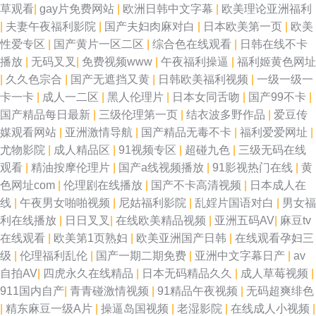
草观看
|
gay片免费网站
|
欧洲日韩中文字幕
|
欧美理论亚洲福利
|
夫妻午夜福利影院
|
国产夫妇肉麻对白
|
日本欧美第一页
|
欧美
性爱专区
|
国产黄片一区二区
|
综合色在线观看
|
日韩在线不卡
播放
|
无码叉叉
|
免费视频www
|
午夜福利操逼
|
福利姬黄色网址
|
久久色宗合
|
国产无遮挡又黄
|
日韩欧美福利视频
|
一级一级一
卡一卡
|
成人一二区
|
黑人伦理片
|
日本女同舌吻
|
国产99不卡
|
国产精品每日最新
|
三级伦理第一页
|
结衣波多野作品
|
爱豆传
媒观看网站
|
亚洲激情导航
|
国产精品无毒不卡
|
福利爱爱网址
|
尤物影院
|
成人精品区
|
91视频专区
|
超碰九色
|
三级无码在线
观看
|
精油按摩伦理片
|
国产a线视频播放
|
91影视热门在线
|
黄
色网址com
|
伦理剧在线播放
|
国产不卡高清视频
|
日本成人在
线
|
午夜男女啪啪视频
|
尼姑福利影院
|
乱婬片国语对白
|
男女福
利在线播放
|
日日叉叉
|
在线欧美精品视频
|
亚洲五码AV
|
麻豆tv
在线观看
|
欧美第1页熟妇
|
欧美亚洲国产日韩
|
在线观看孕妇三
级
|
伦理福利乱伦
|
国产一期二期免费
|
亚洲中文字幕日产
|
av
自拍AV
|
四虎永久在线精品
|
日本无码精品久久
|
成人草莓视频
|
911国内自产
|
青青碰激情视频
|
91精品午夜视频
|
无码超爽绯色
|
精东麻豆一级A片
|
操逼岛国视频
|
老湿影院
|
在线成人小视频
|