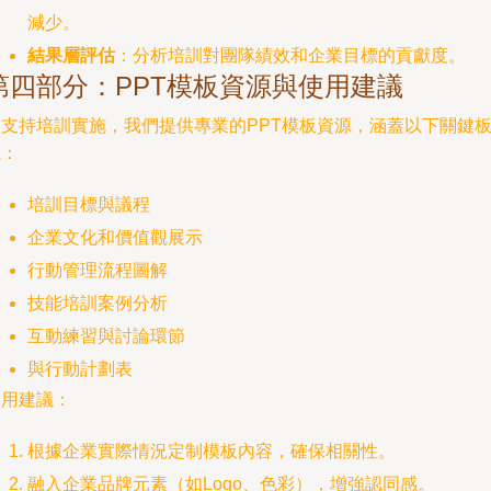
減少。
結果層評估
：分析培訓對團隊績效和企業目標的貢獻度。
第四部分：PPT模板資源與使用建議
為支持培訓實施，我們提供專業的PPT模板資源，涵蓋以下關鍵
塊：
培訓目標與議程
企業文化和價值觀展示
行動管理流程圖解
技能培訓案例分析
互動練習與討論環節
與行動計劃表
使用建議：
根據企業實際情況定制模板內容，確保相關性。
融入企業品牌元素（如Logo、色彩），增強認同感。