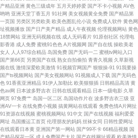
产精品亚洲
黄色三级成年
五月天婷婷爱
国产不卡小视频
AV色
哟哟
亚洲天堂丁香五月
91社网
美女视频黄全免费
国产精品第
一页国
另类区另类欧美
欧美色图乱伦小说
免费成人软件
黄色网
址视频播放
国产日产美产精品
成人午夜视频
伦理视频网站
黄色
18禁网站
亚洲无码视频在线
成人无码看片
91原创社区
伦理电
影香港
成人免费
蜜桃91色色
A片视频网
国产自在线
操欧美老
女人
人人97综合精品
岛国免费
国产无码一二
蜜桃tv网站入口
国产第66页
另类国产在线
熟女自拍偷拍
青青久视频
久草新视
频在线
激情深爱欧美激情
91视频官网国产
狠狠操-91
91我要操
国产ts视频网站
国产美女视频网站
91视频成人下载
国产无码色
色
91香蕉亚洲精品
91伊人加勒比
欧美狠狠插
日韩精品高清
黄
色av网
日本波多野吉衣
日韩在线观看精品
日本一级电影
久草
网页
97免费艹
岛国一区二区
岛国动作片在
波多野吉衣三级
亚
洲AV一卡
在线免费小视频
搞黄网站在线观看
免费色情A片网扯
91资源在线视频
蜜桃视频网站
91中文
国产在线视频
福利爱爱
网址
岛国搬运工首页
伦理朋友的妈妈
丝袜女同
日韩性爱网址
在线观看日本黄
亚洲国产第一网站
国产99不卡
66精品视频
国
产精品探花一区
成人免费国产大片
国产在线网址观看
欧美激情