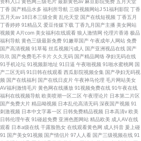
资料入口
黄色网三级毛片
最新黄色av
麻豆影院免费
五月天堂
丁香
国产精品水多
福利所导航
三级视频网站J
51福利影院
丁香
五月天av
18日本三级全黄
乱伦天堂
国产在线短视频
丁香五月
丁香婷婷
91精品又
爱豆传媒下载
丁香九月国产主播
美女网站
视频黄
A片com
美女福利在线观看
狼人激情网
伦理片香港
极品
福利导航
黄色三级最新免费
91嫩草国产
午夜成年人网站
免费
国产高清视频
91草莓
丝瓜视频污成人
国产亚洲视品在线
国产
玖玖
国产免费毛不卡片
久久无码
国产精品网络
孕妇无码在线
91手机论坛
91视频新地址
91日逼
午夜啪视频
91啪水蜜桃网
国
产二区无码
91日韩在线观看
西瓜影院视频全集
国产孕妇无码视
频
国产在线福利
国产在线日皮片
午夜神马伦理
毛片网站美女
AV福利激情毛片
黄色网在线播放
91视频免费在线
91午夜在线
福利在线视频导航
欧美喷潮一区二区
午夜理论片
日本第二片区
国产免费大片
精品呦视频
日本乱伦高清无码
深夜国产视频
91
刺激视频
日本中文字幕一区
日韩免费精品视频
日本高清v
欧美
日韩伦理午夜
91碰超免费
亚洲色图网站
精品欧美
成人AV在线
观看
日本a级在线
干露脸熟女
在线观看黄色网
成人抖音
爰上碰
91
国产美女91视频
国产情侣片
97人人看
国产三级视频在线
91