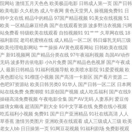
院网站
激情五月天色色
欧美极品电影
日韩成人第一页
国产日韩
成人免费电影 国内秘果久久 91大香蕉探花 黄色福利导航 亚洲3级电影 草莓
欧美电影
久久机热
成人午夜网
黄色天堂男人
操视频免费91
日
韩中文在线
精品中的精品
97国产精品视频
91美女在线视频
51
com 日韩色综合网 91人操人 美女被强 亚州三级片 91偷拍视频网址 国产性
欧美
一区精品麻豆经典
国产在线观看资源
波多野洁衣视频
污网
站免费看
特级欧美在线观看
自拍视频91
91艹艹
久草网在线
18
爱精品一区 日本肏屄网 91亚洲精品入口 后入黑丝少妇 日美黄色网 97超碰青
福利影院
老司机蜜桃在线
成人精品一区二区
韩日爆乳无码三级
欧美伦理电影网站
艹艹操操
AV黄色观看网站
日韩欧美在线国
娱乐 激情草草 视频爱肏屄的肉棒 91综合在线观看 九九热精品 四虎成人伦理
产
新91视频网
国产精品分类在线
97午夜福利视频
岛国AV动作
无码
波多野吉依电影
小h片免费
国产精品色色视屏
国产午夜成
草逼网欧美 女人的天堂AV 在线播放成人a 豆花影视无码黄色 欧美人人插 影
人
最新日韩精品
91福利视频导航
欧美喷水影院
91爱爱视频
欧
美色图论坛
91榴莲小视频
国产高清一卡新区
国产看片资源
二
音先锋色天堂 国产97色 青青草男人av 91电影免费看 韩日专区 午夜福利丝
色吧97资源站
欧美日韩另类0
91华人
国产日韩一区二区
日本网
站在线免费
免费潮喷
91原创国产视频
成人吃瓜福利
国产在线9
袜人妻 www午夜 巨乳jk被后入 午夜剧场淫秽片 肏屄新片 蜜桃97干 亚洲男
操碰高清免费视频
午夜电影全集
国产AV无码
人妻系列
爱豆传
媒倩女幽魂
超清国产剧大全
91中文字幕在线
免费在线小视频
女操逼视频 超碰先锋影音 男人天堂资源网 91色情软件 含羞草影音 性爱射精
吃瓜福利小视频
免费91
国产日产亚洲精品
91社在线高清
人人
草香蕉
激情另类图片
亚洲欧美在线观看
成人三级成人三级
欧美
福利社 国产豆花网站 人操人碰 91蜜桃破解版 国产性爱大片 日本成人导航
老女人bb
日日操第一页
91网豆花视频
91福利剧场
免费影视观